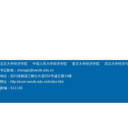
北京大学经济学院
中国人民大学经济学院
复旦大学经济学院
武汉大学经济与管
书记邮箱：zhangjb@swufe.edu.cn
地址：四川成都温江柳台大道555号诚正楼15楼
网址：http://econ.swufe.edu.cn/index.htm
邮编：611130