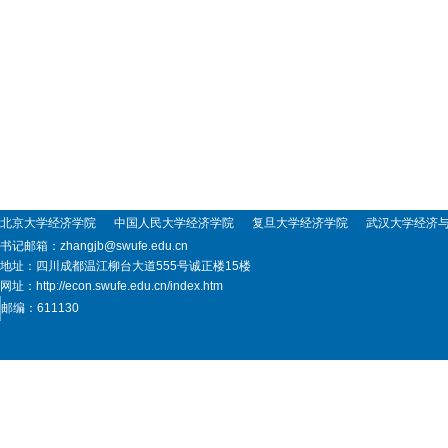
北京大学经济学院
中国人民大学经济学院
复旦大学经济学院
武汉大学经济与管
书记邮箱：zhangjb@swufe.edu.cn
地址：四川成都温江柳台大道555号诚正楼15楼
网址：http://econ.swufe.edu.cn/index.htm
邮编：611130