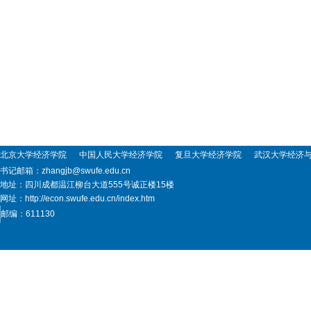
北京大学经济学院
中国人民大学经济学院
复旦大学经济学院
武汉大学经济与管
书记邮箱：zhangjb@swufe.edu.cn
地址：四川成都温江柳台大道555号诚正楼15楼
网址：http://econ.swufe.edu.cn/index.htm
邮编：611130