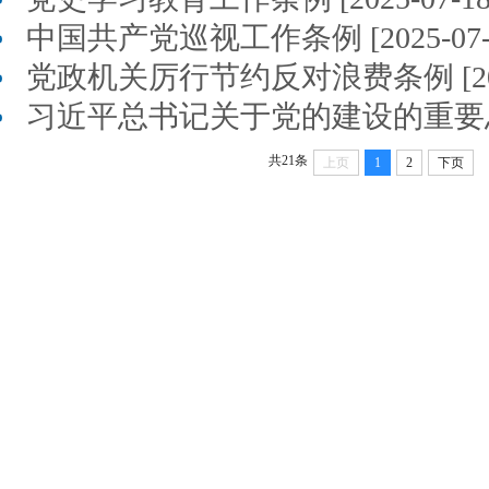
中国共产党巡视工作条例 [2025-07-
党政机关厉行节约反对浪费条例 [2025
习近平总书记关于党的建设的重要思想 [2
共21条
上页
1
2
下页