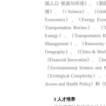
国人口·资源与环境》、《系
报》、《i Science》、《Global En
Economics》、《Energy Econom
Transportation Review》、《Tr
Energy》、《Transportation Re
Management 》、《Resources, C
Geography》、《China & Worl
《Financial Innovation》、《Jo
《Environmental Science and
《
Ecological Complexity》、《
Access and Health Policy》
3 人才培养