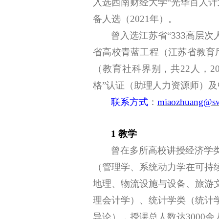
入选西南财经大学“光华百人计
备人选（2021年）。
曾
入选江苏省
“333高层
省高校青蓝工程（江苏省教育厅
（教育社科界别，共
22人，20
格”认证（助理人力资源师）及
联系方式
：
miaozhuang@sw
1 教学
曾在多所高校讲授经济学
（管理学、系统动力学在可持
地理、物流设施与设备、旅游
理会计学）、统计学类（统计
导论），授课总人数达
3000