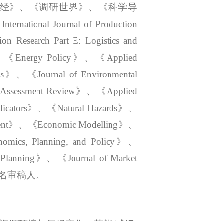
财经》、《调研世界》、《科学导
tional Journal of Production
search Part E: Logistics and
ice》、《Energy Policy》、《Applied
es》、《Journal of Environmental
t Assessment Review》、《Applied
icators》、《Natural Hazards》、
opment》、《Economic Modelling》、
nomics, Planning, and Policy
》、
 Planning》、《Journal of Market
》等杂志匿名审稿人。