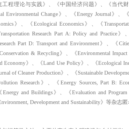
统工程理论与实践》、《中国经济问题》、《当代
vironmental Change》、《Energy Journal》、《Interna
ics》、《Ecological Economics》、《Transportation Re
ansportation Research Part A: Policy and Pract
search Part D: Transport and Environment》、《Citi
onservation & Recycling》、《Environmental Impac
d Economy》、《Land Use Policy》、《Ecological Ind
urnal of Cleaner Production》、《Sustainable Devel
 Pollution Research》、《
Energy Sources, Part B: Eco
Energy and Buildings》、《Evaluation and Program
和《Environment, Development and Sustainability