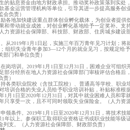
生的贴息资金由地方财政承担。推动奖补政策落到实处
款基金运营管理机构等单位，引导其进一步提高服务创
监会负责）
鼓励各地加快建设重点群体创业孵化载体，为创业者提供
果和带动就业成效，对创业孵化基地给予一定奖补。支
人力资源社会保障部、科技部、财政部、住房城乡建设
围。
从2019年1月1日起，实施三年百万青年见习计划；
青年；组织失业青年参加3—12个月的就业见习，按规定
关部门和单位负责）
工在岗培训。
2019年1月1日至12月31日，困难企业可
足部分经所在地人力资源社会保障部门审核评估合格后
负责）
支持各类职业院校（含技工院校）、普通高等学校、职业
对培训合格的失业人员给予职业培训补贴，补贴标准根
9年1月1日至2020年12月31日，对其中就业困难人员
年只享受一次，且不可同时领取失业保险金。
（人力资
贴申领条件。
2019年1月1日至2020年12月31日，将
保1年以上。参保职工取得职业资格证书或职业技能等级
金列支。
（人力资源社会保障部、财政部负责）