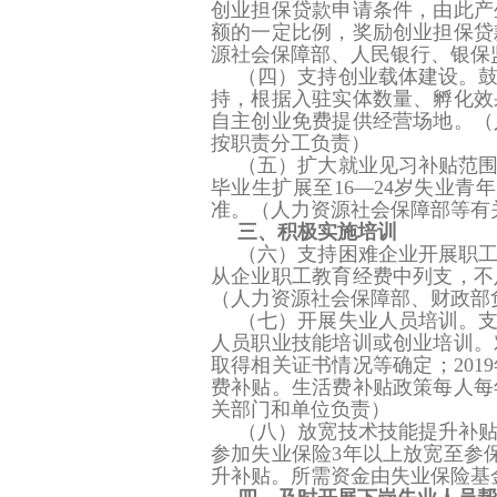
创业担保贷款申请条件，由此产
额的一定比例，奖励创业担保贷
源社会保障部、人民银行、银保
（四）支持创业载体建设。
持，根据入驻实体数量、孵化效
自主创业免费提供经营场地。
（
按职责分工负责）
（五）扩大就业见习补贴范
毕业生扩展至16—24岁失业
准。
（人力资源社会保障部等有
三、积极实施培训
（六）支持困难企业开展职
从企业职工教育经费中列支，不
（人力资源社会保障部、财政部
（七）开展失业人员培训。
人员职业技能培训或创业培训。
取得相关证书情况等确定；201
费补贴。生活费补贴政策每人每
关部门和单位负责）
（八）放宽技术技能提升补
参加失业保险3年以上放宽至参
升补贴。所需资金由失业保险基