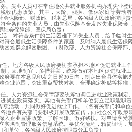
扶
服务。
失业人员可在常住地公共就业服务机构办理失业登
业税收优惠政策。其中，大龄、残疾、低保家庭等劳动者
社会保障部、财政部、税务总局，各省级人民政府按职责
对符合条件的失业人员，由失业保险基金发放失业保险金
源社会保障部、医保局负责）
生活。
对符合条件的生活困难下岗失业人员，给予临时
对符合最低生活保障条件的家庭，及时纳入最低生活保
助困难群众解困脱困。
（财政部、人力资源社会保障部
责任。
地方各级人民政府要切实承担本地区促进就业工
机制，因地制宜，多措并举，统筹做好本地区促进就业工
政府要在本意见印发之日起30日内，制定出台具体实施
难企业范围，突出重点帮扶对象，合理确定补贴等标准
责任。
人力资源社会保障部要统筹协调促进就业政策制定
促进就业政策落实。其他有关部门和单位要立足职能职责
专项活动，共同做好促进就业工作。
（各有关部门和单位
。
各地各有关部门要积极开展政策宣传，向社会公布政策
深入企业宣讲政策、了解困难、做好帮扶。对申请享受
立实名制管理服务信息系统。要优化流程，精简证明，
门和单位，各省级人民政府按职责分工负责）