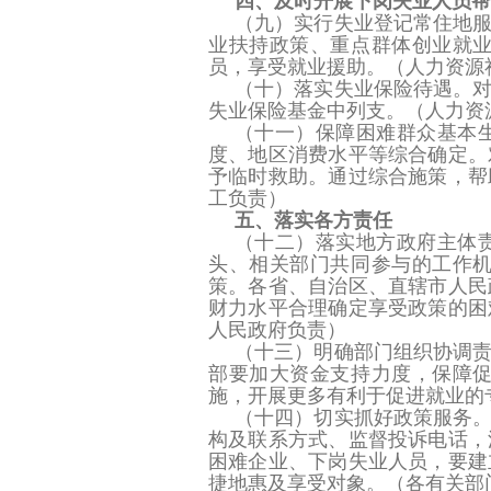
四、及时开展下岗失业人员帮
（九）实行失业登记常住地
业扶持政策、重点群体创业就
员，享受就业援助。
（人力资源
（十）落实失业保险待遇。
失业保险基金中列支。
（人力资
（十一）保障困难群众基本
度、地区消费水平等综合确定。
予临时救助。通过综合施策，帮
工负责）
五、落实各方责任
（十二）落实地方政府主体
头、相关部门共同参与的工作
策。各省、自治区、直辖市人民
财力水平合理确定享受政策的困
人民政府负责）
（十三）明确部门组织协调
部要加大资金支持力度，保障
施，开展更多有利于促进就业的
（十四）切实抓好政策服务
构及联系方式、监督投诉电话，
困难企业、下岗失业人员，要建
捷地惠及享受对象。
（各有关部