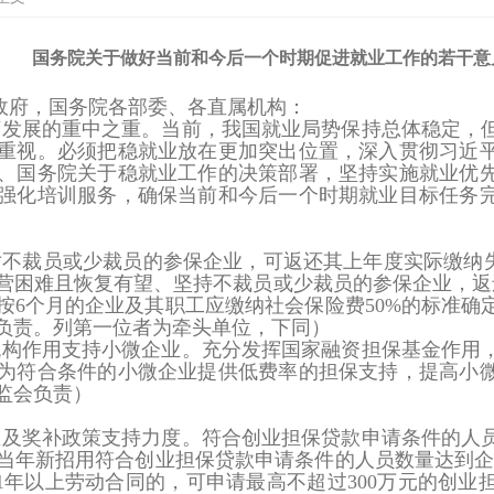
国务院关于做好当前和今后一个时期促进就业工作的若干意
政府，国务院各部委、各直属机构：
济发展的重中之重。当前，我国就业局势保持总体稳定，
重视。必须把稳就业放在更加突出位置，深入贯彻习近
、国务院关于稳就业工作的决策部署，坚持实施就业优
强化培训服务，确保当前和今后一个时期就业目标任务
对不裁员或少裁员的参保企业，可返还其上年度实际缴纳失业保
产经营困难且恢复有望、坚持不裁员或少裁员的参保企业，
按6个月的企业及其职工应缴纳社会保险费50%的标准确
负责。列第一位者为牵头单位，下同）
机构作用支持小微企业。
充分发挥国家融资担保基金作用
为符合条件的小微企业提供低费率的担保支持，提高小
监会负责）
息及奖补政策支持力度。
符合创业担保贷款申请条件的人员
当年新招用符合创业担保贷款申请条件的人员数量达到企业
订1年以上劳动合同的，可申请最高不超过300万元的创