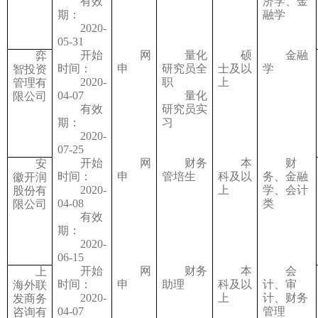
有效
济学、金
期：
融学
2020-
05-31
开始
网
量化
硕
金融
弈
时间：
申
研究员全
士及以
学
智投资
2020-
职
上
管理有
04-07
量化
限公司
有效
研究员实
期：
习
2020-
07-25
开始
网
财务
本
财
安
时间：
申
管培生
科及以
务、金融
徽开润
2020-
上
学、会计
股份有
04-08
类
限公司
有效
期：
2020-
06-15
开始
网
财务
本
会
上
时间：
申
助理
科及以
计、审
海外联
2020-
上
计、财务
发商务
04-07
管理
咨询有