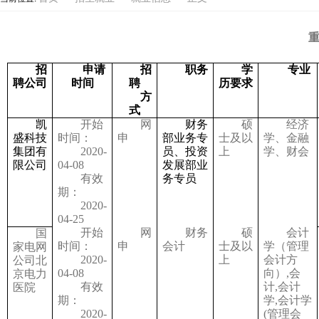
重
招
申请
招
职务
学
专业
聘公司
时间
聘
历要求
方
式
凯
开始
网
财务
硕
经济
盛科技
时间：
申
部业务专
士及以
学、金融
集团有
2020-
员、投资
上
学、财会
限公司
04-08
发展部业
有效
务专员
期：
2020-
04-25
开始
网
财务
硕
会计
国
时间：
申
会计
士及以
学（管理
家电网
2020-
上
会计方
公司北
04-08
向）,会
京电力
有效
计,会计
医院
期：
学,会计学
2020-
(管理会