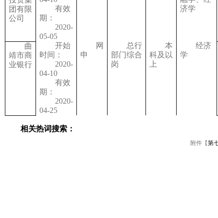
有效
济学
团有限
期：
公司
2020-
05-05
开始
网
总行
本
经济
曲
时间：
申
部门综合
科及以
学
靖市商
2020-
岗
上
业银行
04-10
有效
期：
2020-
04-25
相关热词搜索：
附件【
第七