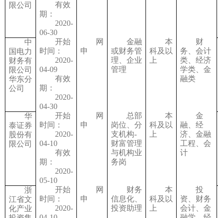
有效
限公司
期：
2020-
06-30
开始
网
金融
本
财
中
时间：
申
或财务管
科及以
务、会计
国电力
2020-
理、企业
上
类、经济
财务有
04-09
管理
学类、金
限公司
有效
融类
华东分
期：
公司
2020-
04-30
开始
网
总部
本
金
华
时间：
申
岗位、分
科及以
融、经
泰证券
2020-
支机构-
上
济、金融
股份有
04-10
财富管理
工程、会
限公司
有效
与机构业
计
期：
务岗
2020-
05-10
开始
网
财务
本
投
浙
时间：
申
信息化、
科及以
资、财务
江省文
2020-
投资助理
上
会计、金
化产业
04-10
融学、经
投资集