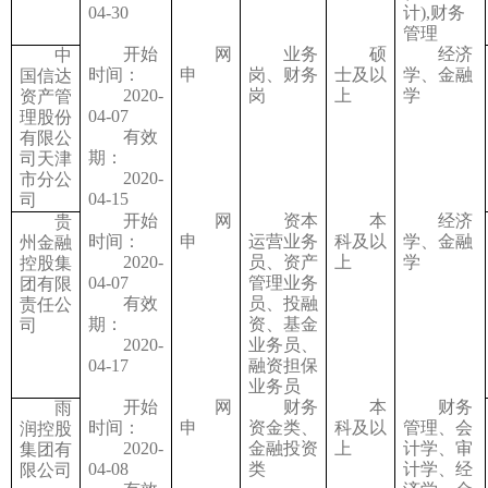
04-30
计),财务
管理
开始
网
业务
硕
经济
中
时间：
申
岗、财务
士及以
学、金融
国信达
2020-
岗
上
学
资产管
04-07
理股份
有效
有限公
期：
司天津
2020-
市分公
04-15
司
开始
网
资本
本
经济
贵
时间：
申
运营业务
科及以
学、金融
州金融
2020-
员、资产
上
学
控股集
04-07
管理业务
团有限
有效
员、投融
责任公
期：
资、基金
司
2020-
业务员、
04-17
融资担保
业务员
开始
网
财务
本
财务
雨
时间：
申
资金类、
科及以
管理、会
润控股
2020-
金融投资
上
计学、审
集团有
04-08
类
计学、经
限公司