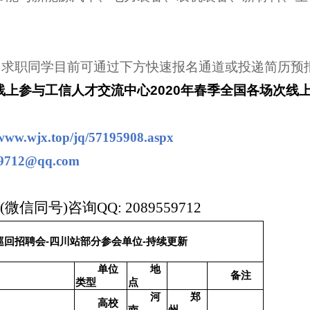
，求职同学目前可通过下方快速报名通道或投递简历预
线上参与工信人才交流中心2020年春季全国各场次线
/www.wjx.top/jq/57195908.aspx
712@qq.com
9(微信同号)
咨询QQ: 2089559712
巡回招聘会-四川站部分参会单位-
持续更新
单位
地
备注
类型
点
河
郑
高校
南
州