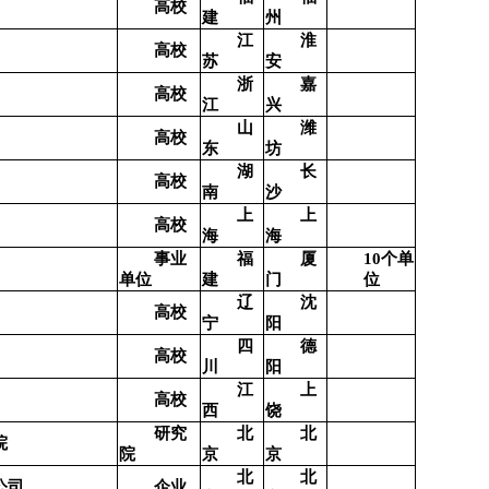
高校
建
州
江
淮
高校
苏
安
浙
嘉
高校
江
兴
山
潍
高校
东
坊
湖
长
高校
南
沙
上
上
高校
海
海
个单
事业
福
厦
10
位
单位
建
门
辽
沈
高校
宁
阳
四
德
高校
川
阳
江
上
高校
西
饶
研究
北
北
院
院
京
京
北
北
公司
企业