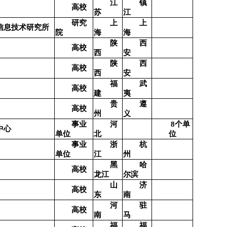
江
镇
高校
苏
江
研究
上
上
信息技术研究所
院
海
海
陕
西
高校
西
安
陕
西
高校
西
安
福
武
高校
建
夷
贵
遵
高校
州
义
个单
事业
河
8
中心
位
单位
北
事业
浙
杭
单位
江
州
黑
哈
高校
龙江
尔滨
山
济
高校
东
南
河
驻
高校
南
马
福
福