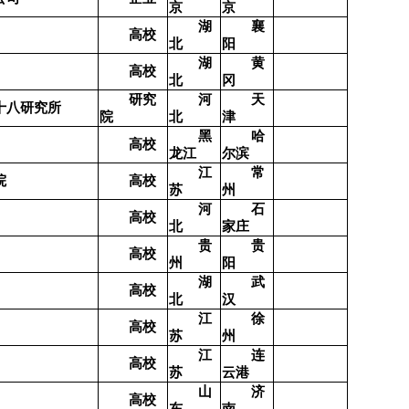
京
京
湖
襄
高校
北
阳
湖
黄
高校
北
冈
研究
河
天
十八研究所
院
北
津
黑
哈
高校
龙江
尔滨
江
常
院
高校
苏
州
河
石
高校
北
家庄
贵
贵
高校
州
阳
湖
武
高校
北
汉
江
徐
高校
苏
州
江
连
高校
苏
云港
山
济
高校
东
南