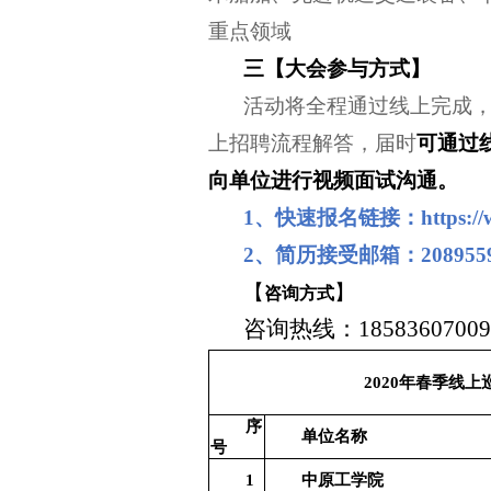
重点领域
三【大会
参与方式
】
活动将全程通过线上完成
上招聘流程解答，届时
可通过
向单位进行视频面试沟通。
1
、快速报名链接：
https:/
2
、简历接受邮箱：2089559
【
】
咨询方式
咨询热线：1858360700
年春季线上
2020
序
单位名称
号
1
中原工学院