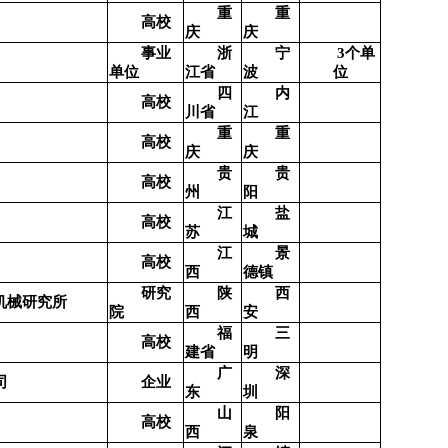
重
重
高校
庆
庆
个单
事业
浙
宁
3
位
单位
江省
波
四
内
高校
川省
江
重
重
高校
庆
庆
贵
贵
高校
州
阳
江
盐
高校
苏
城
江
景
高校
西
德镇
研究
陕
西
机械研究所
院
西
安
福
三
高校
建省
明
广
深
司
企业
东
圳
山
阳
高校
西
泉