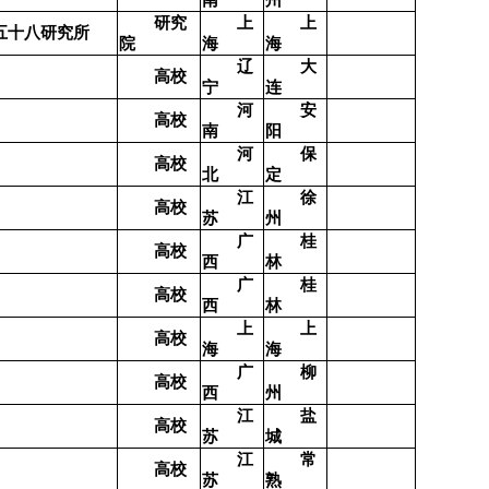
研究
上
上
五十八研究所
院
海
海
辽
大
高校
宁
连
河
安
高校
南
阳
河
保
高校
北
定
江
徐
高校
苏
州
广
桂
高校
西
林
广
桂
高校
西
林
上
上
高校
海
海
广
柳
高校
西
州
江
盐
高校
苏
城
江
常
高校
苏
熟