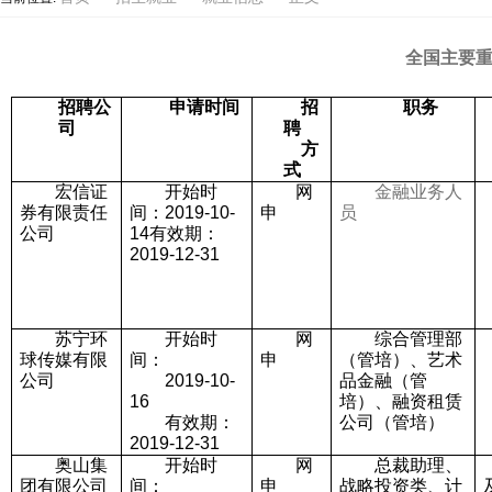
全国主要重
招聘公
申请时间
招
职务
司
聘
方
式
宏信证
开始时
网
金融业务人
券有限责任
间：2019-10-
申
员
公司
14
有效期：
2019-12-31
苏宁环
开始时
网
综合管理部
球传媒有限
间：
申
（管培）、艺术
公司
2019-10-
品金融（管
16
培）、融资租赁
有效期：
公司（管培）
2019-12-31
奥山集
开始时
网
总裁助理、
团有限公司
间：
申
战略投资类、计