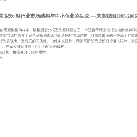
震,彭欢:银行业市场结构与中小企业的生成 ----来自我国1995-20
006年的宏观数据为样本，以推测变分模型为基础建立了一个适合于我国银行业地区差异
存贷款市场均为介于完全垄断和古诺均衡之间的市场结构，且贷款市场的竞争高于存款市
上的行为表现出一定程度的同质性。由此本文建议，我国现阶段应放松银行准入限制，鼓
行、担保公司等具有不同行为的金融机构。
场结构；推测变分；结构模型
9