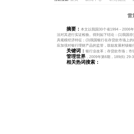
雷
摘要：
本文以我国30个省1994－2
法对其进行实证检验。得到如下结论：(1)我国
具规模经济特征；(3)我国银行在存贷款市场
应加强对银行理财产品的监管，鼓励发展村镇银
关键词：
银行业改革；存贷款市场；市
管理世界
，2009年第6期，189(6): 29-3
相关热词搜索：