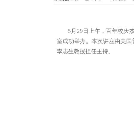
5月
29
日
上
午，百年校庆
室
成功举办。本次讲座由
美国
李志生教授
担任主持。