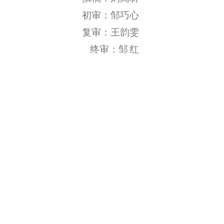
初审：邹巧心
复审：王韵雯
终审：邹
红