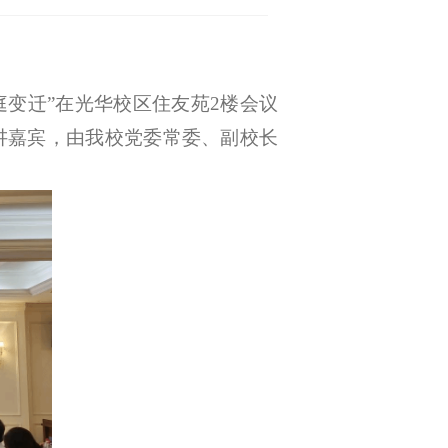
庭变迁”
在
光华校区住友苑
2楼会议
讲嘉宾，由我校
党委常委、副校长