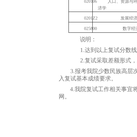
020106
人口、资源与
济学
0201Z2
发展经
025800
数字经
说明：
1.达到以上复试分数
2.复试采取差额形式
3.报考我院少数民族高
入复试基本成绩要求。
4.我院复试工作相关事
网。