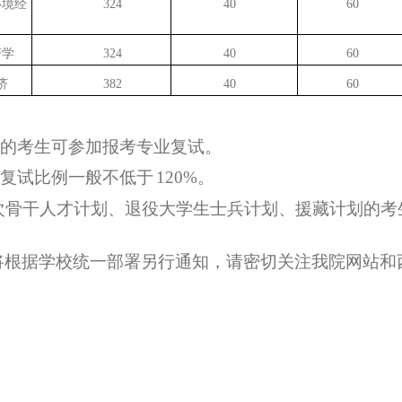
环境经
324
40
60
济学
324
40
60
济
382
40
60
线的考生可参加报考专业复试。
，复试比例一般不低于
120%。
层次骨干人才计划、退役大学生士兵计划、援藏计划的
宜将根据学校统一部署另行通知，请密切关注我院网站