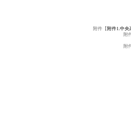
附件【
附件1.中
附
附